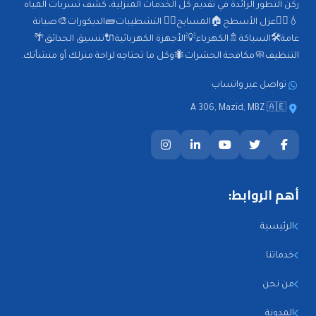
ركن التطور الرائدة في تقديم كل الخدمات المنزلية، كشف تسربات المياه
💧🕵️‍♂️عزل الأسطح🏠المسابح🏊‍♂️ التشطيبات🧱الديكورات🎨صيانة
عامة🛠️السباكة🚿الكهرباء💡الأجهزة الكهربائية🔌تنسيق الحدائق🌴
التنظيف🧼مكافحة الحشرات🐜وكل ما تحتاجه لراحة منزلك أو منشأتك.
تواصل عبر واتساب
A 306, Mazid, MBZ 🇦🇪
أهم الروابط:
الرئيسية
خدماتنا
من نحن
المدونة